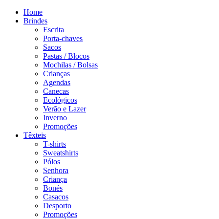
Home
Brindes
Escrita
Porta-chaves
Sacos
Pastas / Blocos
Mochilas / Bolsas
Crianças
Agendas
Canecas
Ecológicos
Verão e Lazer
Inverno
Promoções
Têxteis
T-shirts
Sweatshirts
Pólos
Senhora
Criança
Bonés
Casacos
Desporto
Promoções