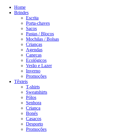
Home
Brindes
Escrita
Porta-chaves
Sacos
Pastas / Blocos
Mochilas / Bolsas
Crianças
Agendas
Canecas
Ecológicos
Verão e Lazer
Inverno
Promoções
Têxteis
T-shirts
Sweatshirts
Pólos
Senhora
Criança
Bonés
Casacos
Desporto
Promoções