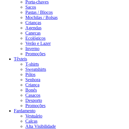
Porta-chaves
Sacos
Pastas / Blocos
Mochilas / Bolsas
Crianças
Agendas
Canecas
Ecológicos
Verão e Lazer
Inverno
Promoções
Têxteis
T-shirts
Sweatshirts
Pólos
Senhora
Criança
Bonés
Casacos
Desporto
Promoções
Fardamento
Vestuário
Calças
Alta Visibilidade