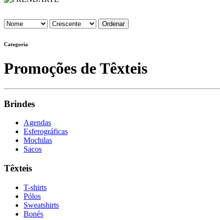
Categoria
Promoções de Têxteis
Brindes
Agendas
Esferográficas
Mochilas
Sacos
Têxteis
T-shirts
Pólos
Sweatshirts
Bonés