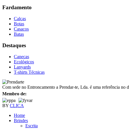
Fardamento
Calças
Botas
Casacos
Batas
Destaques
Canecas
Ecológicos
Lanyards
T-shirts Técnicas
Com sede no Entroncamento a Prendar-te, Lda. é uma referência no dist
Membro de:
BY
CLICA
Home
Brindes
Escrita