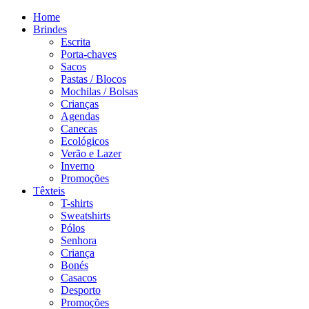
Home
Brindes
Escrita
Porta-chaves
Sacos
Pastas / Blocos
Mochilas / Bolsas
Crianças
Agendas
Canecas
Ecológicos
Verão e Lazer
Inverno
Promoções
Têxteis
T-shirts
Sweatshirts
Pólos
Senhora
Criança
Bonés
Casacos
Desporto
Promoções