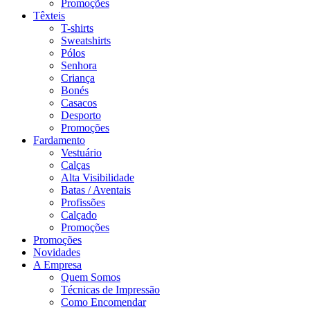
Promoções
Têxteis
T-shirts
Sweatshirts
Pólos
Senhora
Criança
Bonés
Casacos
Desporto
Promoções
Fardamento
Vestuário
Calças
Alta Visibilidade
Batas / Aventais
Profissões
Calçado
Promoções
Promoções
Novidades
A Empresa
Quem Somos
Técnicas de Impressão
Como Encomendar