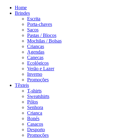
Home
Brindes
Escrita
Porta-chaves
Sacos
Pastas / Blocos
Mochilas / Bolsas
Crianças
Agendas
Canecas
Ecológicos
Verão e Lazer
Inverno
Promoções
Têxteis
T-shirts
Sweatshirts
Pólos
Senhora
Criança
Bonés
Casacos
Desporto
Promoções