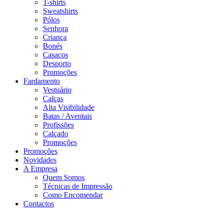
T-shirts
Sweatshirts
Pólos
Senhora
Criança
Bonés
Casacos
Desporto
Promoções
Fardamento
Vestuário
Calças
Alta Visibilidade
Batas / Aventais
Profissões
Calçado
Promoções
Promoções
Novidades
A Empresa
Quem Somos
Técnicas de Impressão
Como Encomendar
Contactos