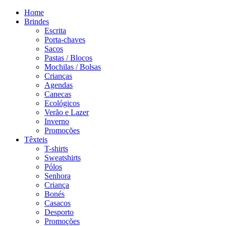
Home
Brindes
Escrita
Porta-chaves
Sacos
Pastas / Blocos
Mochilas / Bolsas
Crianças
Agendas
Canecas
Ecológicos
Verão e Lazer
Inverno
Promoções
Têxteis
T-shirts
Sweatshirts
Pólos
Senhora
Criança
Bonés
Casacos
Desporto
Promoções