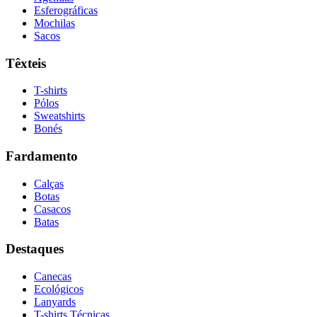
Esferográficas
Mochilas
Sacos
Têxteis
T-shirts
Pólos
Sweatshirts
Bonés
Fardamento
Calças
Botas
Casacos
Batas
Destaques
Canecas
Ecológicos
Lanyards
T-shirts Técnicas