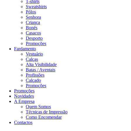
T-shirts
Sweatshirts
Pólos
Senhora
Criança
Bonés
Casacos
Desporto
Promoções
Fardamento
Vestuário
Calças
Alta Visibilidade
Batas / Aventais
Profissões
Calçado
Promoções
Promoções
Novidades
A Empresa
Quem Somos
Técnicas de Impressão
Como Encomendar
Contactos