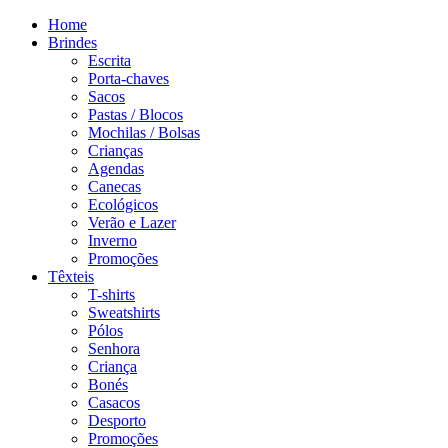
Home
Brindes
Escrita
Porta-chaves
Sacos
Pastas / Blocos
Mochilas / Bolsas
Crianças
Agendas
Canecas
Ecológicos
Verão e Lazer
Inverno
Promoções
Têxteis
T-shirts
Sweatshirts
Pólos
Senhora
Criança
Bonés
Casacos
Desporto
Promoções