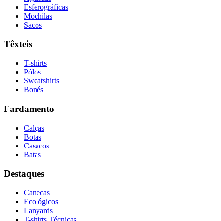
Esferográficas
Mochilas
Sacos
Têxteis
T-shirts
Pólos
Sweatshirts
Bonés
Fardamento
Calças
Botas
Casacos
Batas
Destaques
Canecas
Ecológicos
Lanyards
T-shirts Técnicas