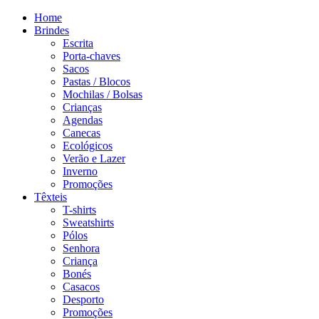
Home
Brindes
Escrita
Porta-chaves
Sacos
Pastas / Blocos
Mochilas / Bolsas
Crianças
Agendas
Canecas
Ecológicos
Verão e Lazer
Inverno
Promoções
Têxteis
T-shirts
Sweatshirts
Pólos
Senhora
Criança
Bonés
Casacos
Desporto
Promoções