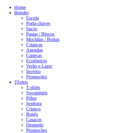
Home
Brindes
Escrita
Porta-chaves
Sacos
Pastas / Blocos
Mochilas / Bolsas
Crianças
Agendas
Canecas
Ecológicos
Verão e Lazer
Inverno
Promoções
Têxteis
T-shirts
Sweatshirts
Pólos
Senhora
Criança
Bonés
Casacos
Desporto
Promoções