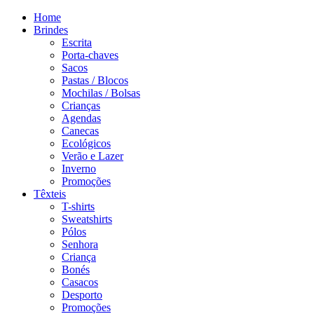
Home
Brindes
Escrita
Porta-chaves
Sacos
Pastas / Blocos
Mochilas / Bolsas
Crianças
Agendas
Canecas
Ecológicos
Verão e Lazer
Inverno
Promoções
Têxteis
T-shirts
Sweatshirts
Pólos
Senhora
Criança
Bonés
Casacos
Desporto
Promoções