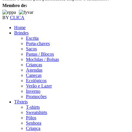
Membro de:
BY
CLICA
Home
Brindes
Escrita
Porta-chaves
Sacos
Pastas / Blocos
Mochilas / Bolsas
Crianças
Agendas
Canecas
Ecológicos
Verão e Lazer
Inverno
Promoções
Têxteis
T-shirts
Sweatshirts
Pólos
Senhora
Criança