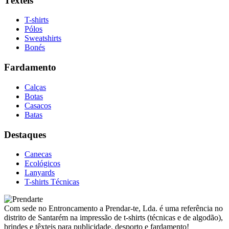
Têxteis
T-shirts
Pólos
Sweatshirts
Bonés
Fardamento
Calças
Botas
Casacos
Batas
Destaques
Canecas
Ecológicos
Lanyards
T-shirts Técnicas
Com sede no Entroncamento a Prendar-te, Lda. é uma referência no
distrito de Santarém na impressão de t-shirts (técnicas e de algodão),
brindes e têxteis para publicidade, desporto e fardamento!