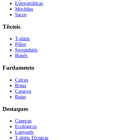
Esferográficas
Mochilas
Sacos
Têxteis
T-shirts
Pólos
Sweatshirts
Bonés
Fardamento
Calças
Botas
Casacos
Batas
Destaques
Canecas
Ecológicos
Lanyards
T-shirts Técnicas