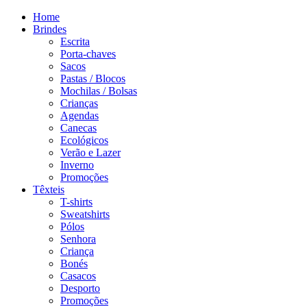
Home
Brindes
Escrita
Porta-chaves
Sacos
Pastas / Blocos
Mochilas / Bolsas
Crianças
Agendas
Canecas
Ecológicos
Verão e Lazer
Inverno
Promoções
Têxteis
T-shirts
Sweatshirts
Pólos
Senhora
Criança
Bonés
Casacos
Desporto
Promoções