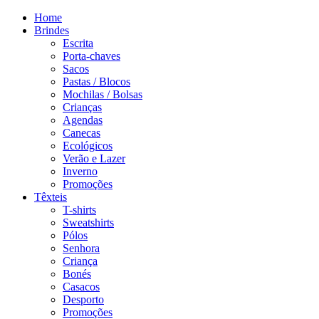
Home
Brindes
Escrita
Porta-chaves
Sacos
Pastas / Blocos
Mochilas / Bolsas
Crianças
Agendas
Canecas
Ecológicos
Verão e Lazer
Inverno
Promoções
Têxteis
T-shirts
Sweatshirts
Pólos
Senhora
Criança
Bonés
Casacos
Desporto
Promoções