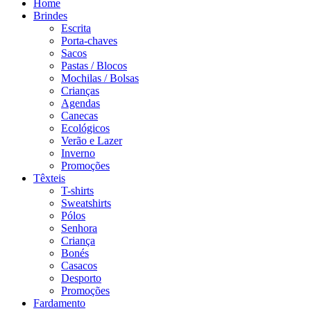
Home
Brindes
Escrita
Porta-chaves
Sacos
Pastas / Blocos
Mochilas / Bolsas
Crianças
Agendas
Canecas
Ecológicos
Verão e Lazer
Inverno
Promoções
Têxteis
T-shirts
Sweatshirts
Pólos
Senhora
Criança
Bonés
Casacos
Desporto
Promoções
Fardamento