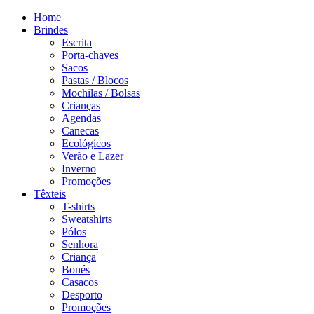
Home
Brindes
Escrita
Porta-chaves
Sacos
Pastas / Blocos
Mochilas / Bolsas
Crianças
Agendas
Canecas
Ecológicos
Verão e Lazer
Inverno
Promoções
Têxteis
T-shirts
Sweatshirts
Pólos
Senhora
Criança
Bonés
Casacos
Desporto
Promoções