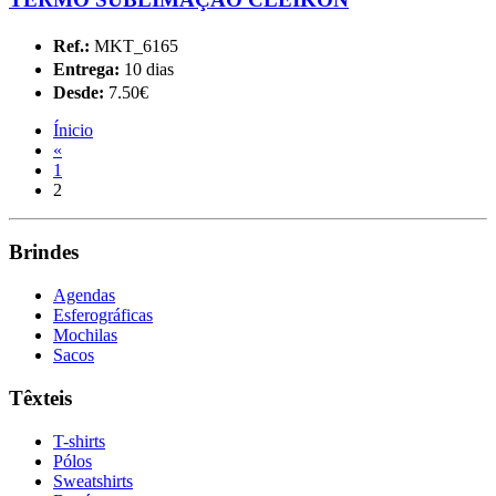
Ref.:
MKT_6165
Entrega:
10 dias
Desde:
7.50€
Ínicio
«
1
2
Brindes
Agendas
Esferográficas
Mochilas
Sacos
Têxteis
T-shirts
Pólos
Sweatshirts